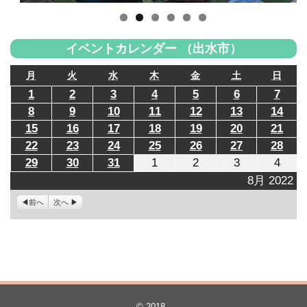
イベントカレンダー （出水市）
月
火
水
木
金
土
日
月
火
水
木
金
土
日
曜
曜
曜
曜
曜
曜
曜
2022
2022
2022
2022
2022
2022
2022
1
2
3
4
5
6
7
日
日
日
日
日
日
日
年
年
年
年
年
年
年
2022
2022
2022
2022
2022
2022
2022
8
9
10
11
12
13
14
8
8
8
8
8
8
8
年
年
年
年
年
年
年
月
月
月
月
月
月
月
2022
2022
2022
2022
2022
2022
2022
15
16
17
18
19
20
21
8
8
8
8
8
8
8
1
2
3
4
5
6
7
年
年
年
年
年
年
年
月
月
月
月
月
月
月
2022
2022
2022
2022
2022
2022
2022
22
23
24
25
26
27
28
日
日
日
日
日
日
日
8
8
8
8
8
8
8
8
9
10
11
12
13
14
年
年
年
年
年
年
年
月
月
月
月
月
月
月
2022
2022
2022
2022
2022
2022
2022
29
30
31
1
2
3
4
日
日
日
日
日
日
日
8
8
8
8
8
8
8
15
16
17
18
19
20
21
年
年
年
年
年
年
年
月
月
月
月
月
月
月
8月 2022
日
日
日
日
日
日
日
8
8
8
9
9
9
9
22
23
24
25
26
27
28
月
月
月
月
月
月
月
日
日
日
日
日
日
日
前へ
次へ
29
30
31
1
2
3
4
日
日
日
日
日
日
日
© 2018
.