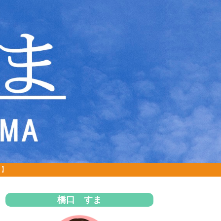
」】
橋口 すま