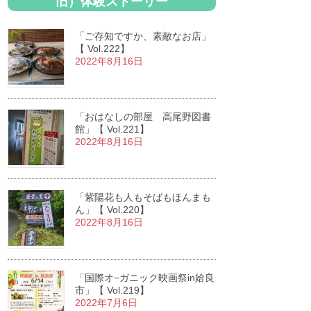
旧）体験ストーリー
「ご存知ですか、素敵なお店」
【 Vol.222】
2022年8月16日
「おはなしの部屋 高尾野図書
館」【 Vol.221】
2022年8月16日
「紫陽花も人もそばもほんまも
ん」【 Vol.220】
2022年8月16日
「国際オ−ガニック映画祭in姶良
市」【 Vol.219】
2022年7月6日