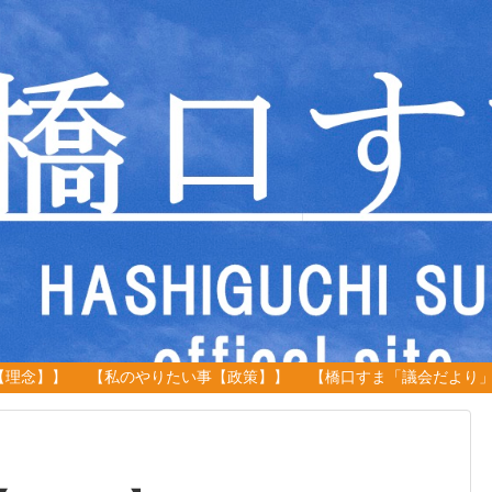
【理念】】
【私のやりたい事【政策】】
【橋口すま「議会だより