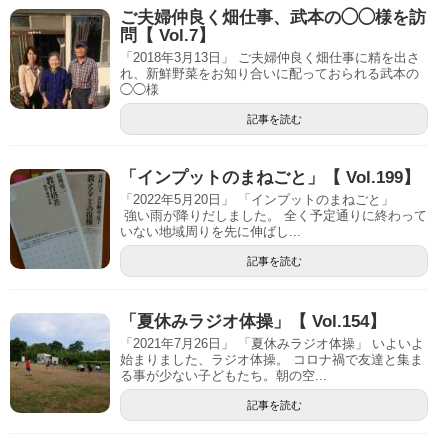
ご夫婦仲良く畑仕事、武本の◯◯様を訪
問【 Vol.7】
「2018年3月13日」 ご夫婦仲良く畑仕事に精を出さ
れ、新鮮野菜をお知り合いに配っておられる武本の
◯◯様
記事を読む
「インプットのまねごと」【 Vol.199】
「2022年5月20日」 「インプットのまねごと」
強い雨が降りだしました。 全く予定通りに終わって
いない地域周りを先に伸ばし...
記事を読む
「夏休みラジオ体操」【 Vol.154】
「2021年7月26日」 「夏休みラジオ体操」 いよいよ
始まりました、ラジオ体操。 コロナ禍で友達と集ま
る事が少ない子どもたち。朝の空...
記事を読む