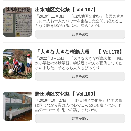
出水地区文化祭【 Vol.107】
「2019年11月3日」 「出水地区文化祭」 市民の皆さ
まお一人お一人のパワーを集結した空間。絶えるこ
となく咲き継がれる出水。誇らしい我...
記事を読む
「大きな大きな桜島大根」 【 Vol.178】
「2022年3月16日」 「大きな大きな桜島大根」 東出
水小学校の体験学習。学校近くの方が提供してくだ
さいました。子どもも大人もびっくり...
記事を読む
野田地区文化祭【 Vol.103】
「2019年10月27日」 「野田地区文化祭」 時間の量
は同じながら質は人の心でこんなにも違うのか。作
品の一つ一つに思いの詰まった力作。...
記事を読む