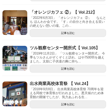
「オレンジカフェ ②」【 Vol.212】
「2022年6月3日」 「オレンジカフェ ②」 なんと
も ほんわか会です。「す」の自分と向き合える笑い
の絶えない憩いの場。この...
記事を読む
ツル観察センター開所式【 Vol.105】
「2019年11月2日」 「ツル観察センター開所式」 今
季もツルさんがぞくぞくと訪れ、はや7500羽を越え
ました。太鼓に子供達の舞に持ち...
記事を読む
出水商業高校体育祭 【 Vol.24】
「2018年9月8日」 出水商業高校体育祭 70周年を迎
える同校で体育祭が行われました。悪天候のため体
育館の開催でしたが、気力あふれる生...
記事を読む