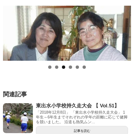
関連記事
東出水小学校持久走大会 【 Vol.51】
「2018年12月8日」 「東出水小学校持久走大会」 1
年生～6年生までそれぞれの学年の距離に応じて健脚
を競いました。 沿道も熱気ムン...
記事を読む