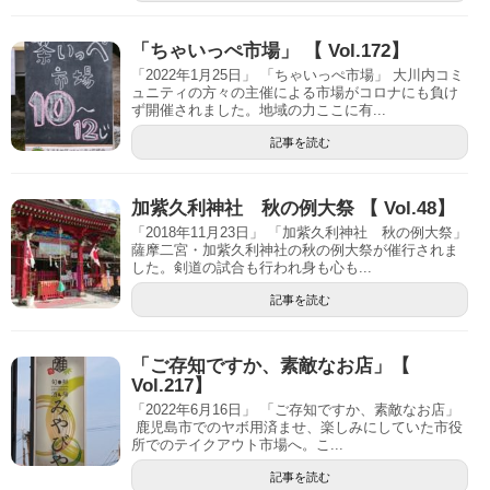
「ちゃいっぺ市場」 【 Vol.172】
「2022年1月25日」 「ちゃいっぺ市場」 大川内コミ
ュニティの方々の主催による市場がコロナにも負け
ず開催されました。地域の力ここに有...
記事を読む
加紫久利神社 秋の例大祭 【 Vol.48】
「2018年11月23日」 「加紫久利神社 秋の例大祭」
薩摩二宮・加紫久利神社の秋の例大祭が催行されま
した。剣道の試合も行われ身も心も...
記事を読む
「ご存知ですか、素敵なお店」【
Vol.217】
「2022年6月16日」 「ご存知ですか、素敵なお店」
鹿児島市でのヤボ用済ませ、楽しみにしていた市役
所でのテイクアウト市場へ。こ...
記事を読む