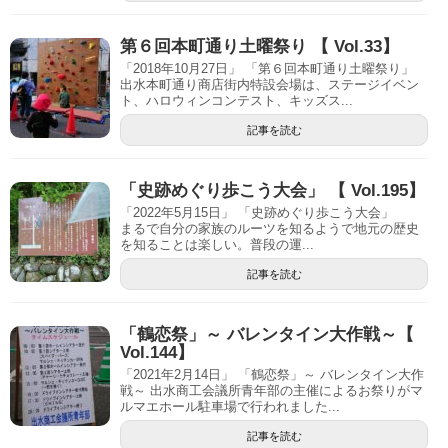
第６回本町通り土曜祭り 【 Vol.33】
「2018年10月27日」 「第６回本町通り土曜祭り」
出水本町通り商店街内特設会場は、ステージイベン
ト、ハロウィンコンテスト、キッズス...
記事を読む
「史跡めぐり歩こう大会」 【 Vol.195】
「2022年5月15日」 「史跡めぐり歩こう大会」
まるで自分の家族のルーツを知るようで地元の歴史
を知ることは楽しい。普段の運...
記事を読む
「鶴恋祭」～ バレンタイン大作戦～【
Vol.144】
「2021年2月14日」 「鶴恋祭」～ バレンタイン大作
戦～ 出水商工会議所青年部の主催によるお祭りがマ
ルマエホール駐車場で行われました...
記事を読む