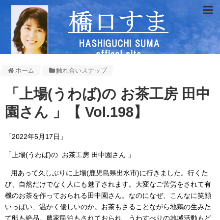
ホーム
触れ合いスナップ
「上場(うわば)の お茶工房 田中
園さん 」【 Vol.198】
「2022年5月17日」
「上場(うわば)の お茶工房 田中園さん 」
用あって久しぶりに上場(鹿児島県出水市)に行きました。行くた
び、自然だけでなく人にも魅了されます。大変なご苦労をされて有
機のお茶を作っておられる田中園さん。なのになぜ、こんなに笑顔
いっぱい、温かく優しいのか。お茶もさることながら地鶏の生みた
て卵も絶品。農家民泊もされておられ、うわすべりの地域活動もど