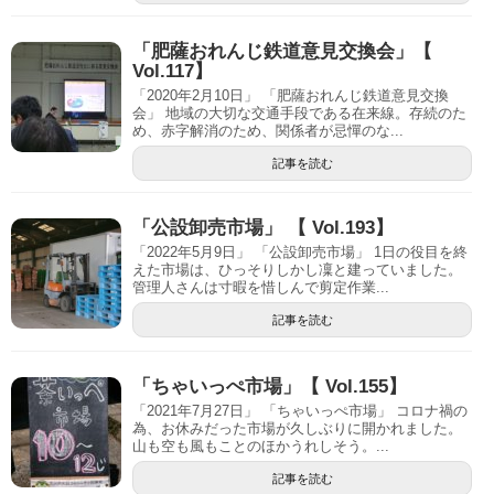
「肥薩おれんじ鉄道意見交換会」【
Vol.117】
「2020年2月10日」 「肥薩おれんじ鉄道意見交換
会」 地域の大切な交通手段である在来線。存続のた
め、赤字解消のため、関係者が忌憚のな...
記事を読む
「公設卸売市場」 【 Vol.193】
「2022年5月9日」 「公設卸売市場」 1日の役目を終
えた市場は、ひっそりしかし凜と建っていました。
管理人さんは寸暇を惜しんで剪定作業...
記事を読む
「ちゃいっぺ市場」【 Vol.155】
「2021年7月27日」 「ちゃいっぺ市場」 コロナ禍の
為、お休みだった市場が久しぶりに開かれました。
山も空も風もことのほかうれしそう。...
記事を読む