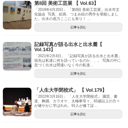
第8回 美術工芸展 【 Vol.63】
「2019年4月20日」 「第8回 美術工芸展」出水市文
化協会 写真、絵画、つまみ絵の秀作を堪能しまし
た。出水の底力ここにも有り！ ...
記事を読む
記録写真が語る出水と出水麓【
Vol.143】
「2021年2月4日」 「記録写真が語る出水と出水麓」
祖先は私達に何を語っているのか、、。 写真の中に
息づく出水は間違いなく今の私達...
記事を読む
「人生大学閉校式」 【 Vol.179】
「2022年3月16日」 「人生大学閉校式」 園芸、書
道、舞踊、カラオケ、太極拳等々、65歳以上の方々
が健やかに学ばれれ、91人が修了証...
記事を読む