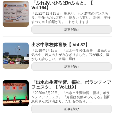
「ふれあいひろばinふもと」【
Vol.164】
「2021年11月13日」 歌あり、もと若者のダンスあ
り、手作りのお店有り、焼きいも有り。 計画、実行
すべて自主的繋がり。これからますま...
記事を読む
出水中学校体育祭【 Vol.87】
「2019年9月15日」 「出水中学校体育祭」 最高の天
気の中、若人の力がみなぎりました。我が母校、懐
かしく誇らしい。永遠に輝け！ ...
記事を読む
「出水市生涯学習、福祉、ボランティア
フェスタ」【 Vol.119】
「2020年2月22日」 「出水市生涯学習、福祉、ボラ
ンティアフェスタ」 『介護は突然やってくる』新田
恵利さんの講演あり、だしものあり、...
記事を読む