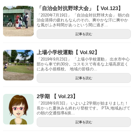
「自治会対抗野球大会」【 Vol.123】
「2020年7月19日」 「自治会対抗野球大会」 朝の自
治会清掃の疲れもなんのその。爽やかな汗に爽やか
な風がふき時間があっという間に過ぎ...
記事を読む
上場小学校運動【 Vol.92】
「2019年9月23日」 「上場小学校運動」 出水市中心
部から車で約30分。コスモスで有名な上場高原近く
にある小規模校。 地域の皆様の...
記事を読む
2学期 【 Vol.23】
「2018年9月3日」 いよいよ2学期が始まりました！
長かった夏休みも終わり登校です。 PTA,地域あげて
の朝の交通指導&挨...
記事を読む